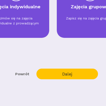
ęcia indywidualne
Zajęcia grupo
Umów się na zajęcia
Zapisz się na zajęcia gr
widualne z prowadzącym
Dalej
Powrót